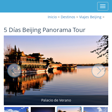
Toggl
navig
Inicio
>
Destinos
>
Viajes Beijing
>
5 Días Beijing Panorama Tour
Templo de los Lamas