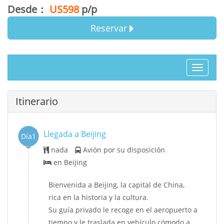
Desde：
US598
p/p
Reservar
Toggle
navigat
Itinerario
Llegada a Beijing
Día1
nada
Avión por su disposición
en Beijing
Bienvenida a Beijing, la capital de China,
rica en la historia y la cultura.
Su guía privado le recoge en el aeropuerto a
tiempo y le traslada en vehículo cómodo a