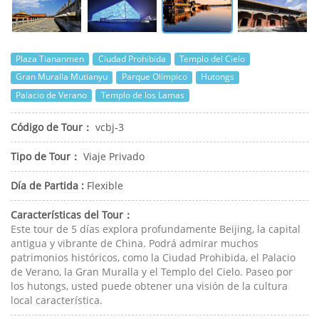
Plaza Tiananmen
Ciudad Prohibida
Templo del Cielo
Gran Muralla Mutianyu
Parque Olímpico
Hutongs
Palacio de Verano
Templo de los Lamas
Código de Tour：
vcbj-3
Tipo de Tour：
Viaje Privado
Día de Partida :
Flexible
Características del Tour：
Este tour de 5 días explora profundamente Beijing, la capital
antigua y vibrante de China. Podrá admirar muchos
patrimonios históricos, como la Ciudad Prohibida, el Palacio
de Verano, la Gran Muralla y el Templo del Cielo. Paseo por
los hutongs, usted puede obtener una visión de la cultura
local característica.