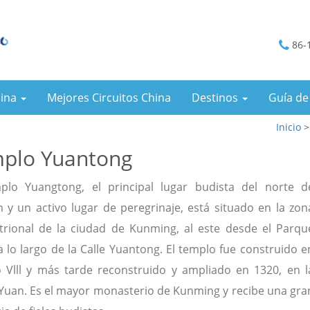
86-
hina
Mejores Circuitos China
Destinos
Guía de
Inicio
plo Yuantong
plo Yuangtong, el principal lugar budista del norte d
 y un activo lugar de peregrinaje, está situado en la zon
trional de la ciudad de Kunming, al este desde el Parqu
a lo largo de la Calle Yuantong. El templo fue construido e
lo Vlll y más tarde reconstruido y ampliado en 1320, en l
Yuan. Es el mayor monasterio de Kunming y recibe una gra