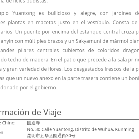
ia de fieles budistas.
plo Yuantong es bullicioso y alegre, con jardines d
ntes plantas en macetas justo en el vestíbulo. Consta d
arios. Un puente por encima del estanque central cruza p
anyin con múltiples brazos y un Sakyamuni de mármol blanc
andes pilares centrales cubiertos de coloridos drag
do techo de madera. En el patio que precede a la sala pri
 y gran variedad de flores. Los desgastados frescos de la pa
as que un nuevo anexo en la parte trasera contiene un bo
, donado por el gobierno.
rmación de Viaje
 Chino:
圆通寺
No. 30 Calle Yuantong, Distrito de Wuhua, Kunming
ón:
昆明市五华区圆通街30号