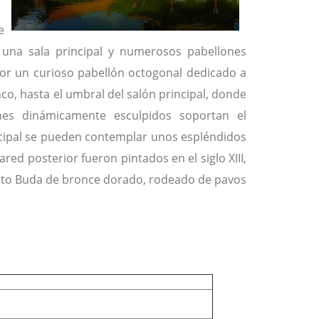
e
e una sala principal y numerosos pabellones
or un curioso pabellón octogonal dedicado a
o, hasta el umbral del salón principal, donde
ones dinámicamente esculpidos soportan el
ncipal se pueden contemplar unos espléndidos
red posterior fueron pintados en el siglo XIII,
nito Buda de bronce dorado, rodeado de pavos