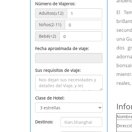
afluenc
Número de Viajeros:
El Tem
Adultos(≥12)
brilla
Niños(2-11)
secund
Bebé(<2)
una Gu
dos gr
Fecha aproximada de viaje:
adorna
bonsais
Sus requisitos de viaje:
mientr
reales
Clase de Hotel:
Info
Nombre
Destinos:
Direcci