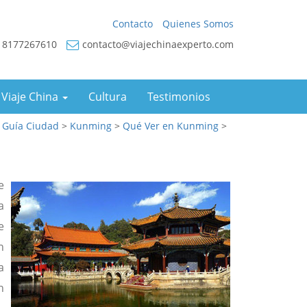
Contacto
Quienes Somos
18177267610
contacto@viajechinaexperto.com
 Viaje China
Cultura
Testimonios
>
Guía Ciudad
>
Kunming
>
Qué Ver en Kunming
>
e
a
e
n
a
n