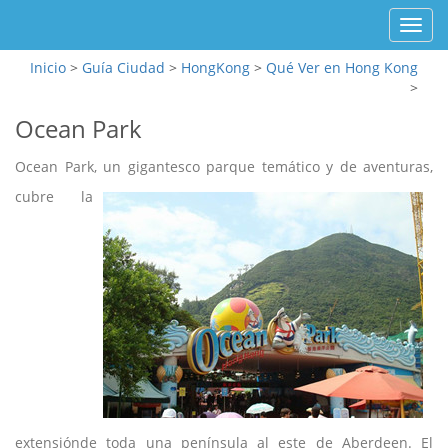
Toggl
navig
Inicio
>
Guía Ciudad
>
HongKong
>
Qué Ver en Hong Kong
>
Ocean Park
Ocean Park, un gigantesco parque temático y de aventuras,
cubre la
extensiónde toda una península al este de Aberdeen. El