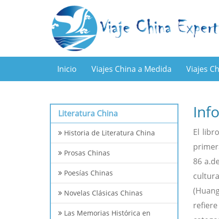
Inicio
Viajes China a Medida
Viajes C
Inf
Literatura China
El lib
Historia de Literatura China
primer
Prosas Chinas
86 a.de
Poesías Chinas
cultur
(Huang
Novelas Clásicas Chinas
refiere
Las Memorias Histórica en