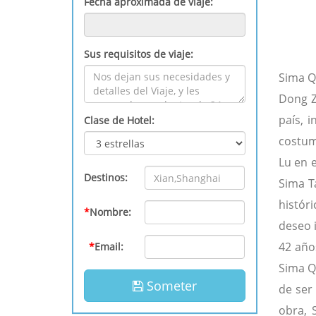
Fecha aproximada de viaje:
Sus requisitos de viaje:
Sima Q
Dong Z
país, 
Clase de Hotel:
costum
Lu en e
Destinos:
Sima Ta
histór
*
Nombre:
deseo i
42 año
*
Email:
Sima Q
Someter
de ser
obra, 