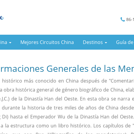
86-
hina
Mejores Circuitos China
Destinos
Guía de
ormaciones Generales de las Mem
ro histórico más conocido en China después de "Comentari
a obra histórica general de género biográfico de China, e
.J.C.) de la Dinastía Han del Oeste. En esta obra se narra 
a durante la historia de tres miles de años de China desd
 Di) hasta el Emperador Wu de la Dinastía Han del Oeste. 
 a la estructura como un libro histórico. Los capítulos de