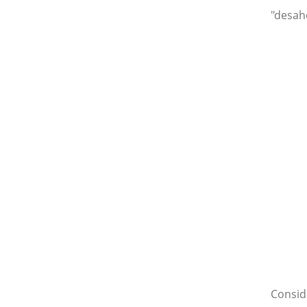
"desah
Consid