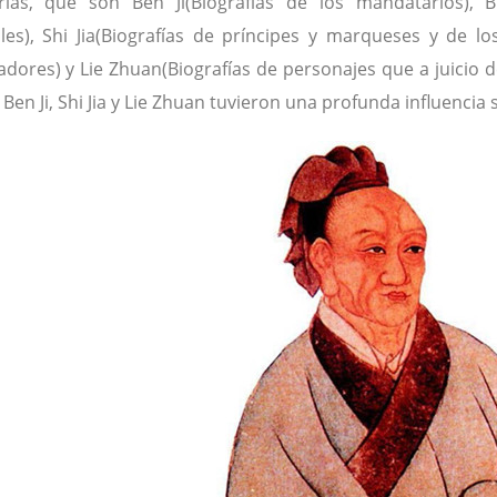
rías, que son Ben Ji(Biografías de los mandatarios), 
ales), Shi Jia(Biografías de príncipes y marqueses y de 
dores) y Lie Zhuan(Biografías de personajes que a juicio de
 Ben Ji, Shi Jia y Lie Zhuan tuvieron una profunda influencia