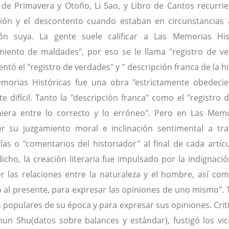
 de Primavera y Otoño, Li Sao, y Libro de Cantos recurrier
ión y el descontento cuando estaban en circunstancias 
ión suya. La gente suele calificar a Las Memorias Hist
miento de maldades", por eso se le llama "registro de v
ntó el "registro de verdades" y " descripción franca de la 
morias Históricas fue una obra "estrictamente obedeciend
e difícil. Tanto la "descripción franca" como el "registro
niera entre lo correcto y lo erróneo". Pero en Las Mem
r su juzgamiento moral e inclinación sentimental a trav
fías o "comentarios del historiador" al final de cada art
dicho, la creación literaria fue impulsado por la indignaci
r las relaciones entre la naturaleza y el hombre, así como
 al presente, para expresar las opiniones de uno mismo". T
s populares de su época y para expresar sus opiniones. Cri
hun Shu(datos sobre balances y estándar), fustigó los vic