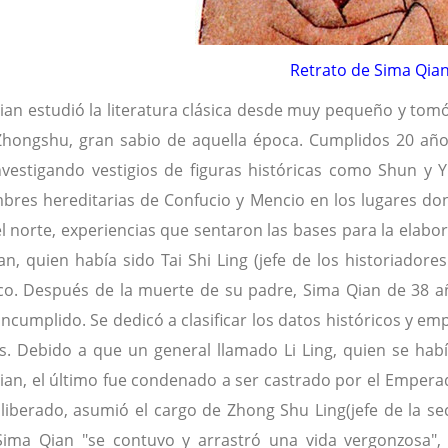
Retrato de Sima Qia
ian estudió la literatura clásica desde muy pequeño y tom
hongshu, gran sabio de aquella época. Cumplidos 20 año
investigando vestigios de figuras históricas como Shun y
bres hereditarias de Confucio y Mencio en los lugares don
l norte, experiencias que sentaron las bases para la elabo
n, quien había sido Tai Shi Ling (jefe de los historiadores
ico. Después de la muerte de su padre, Sima Qian de 38 
ncumplido. Se dedicó a clasificar los datos históricos y em
s. Debido a que un general llamado Li Ling, quien se hab
ian, el último fue condenado a ser castrado por el Empera
 liberado, asumió el cargo de Zhong Shu Ling(jefe de la se
Sima Qian "se contuvo y arrastró una vida vergonzosa",