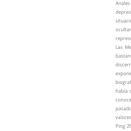
Anales
depres
situac
oculta
represe
Las Me
bastant
discer
expone
biogra
había 
conoce
pasado
valore
Ping Z