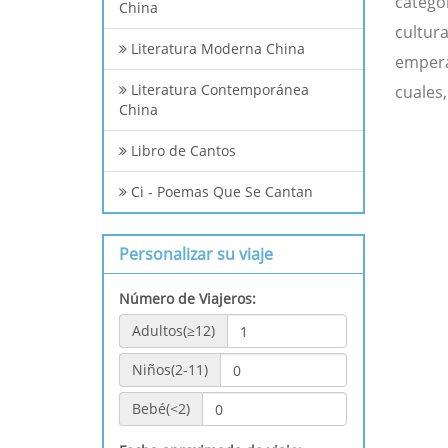
catego
China
cultur
Literatura Moderna China
empera
Literatura Contemporánea
cuales,
China
Libro de Cantos
Ci - Poemas Que Se Cantan
Personalizar su viaje
Número de Viajeros:
Adultos(≥12)
Niños(2-11)
Bebé(<2)