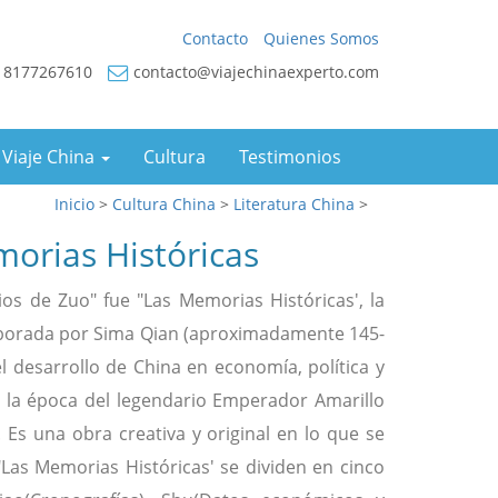
Contacto
Quienes Somos
18177267610
contacto@viajechinaexperto.com
 Viaje China
Cultura
Testimonios
Inicio
>
Cultura China
>
Literatura China
>
orias Históricas
os de Zuo" fue "Las Memorias Históricas', la
laborada por Sima Qian (aproximadamente 145-
el desarrollo de China en economía, política y
e la época del legendario Emperador Amarillo
Es una obra creativa y original en lo que se
 "Las Memorias Históricas' se dividen en cinco