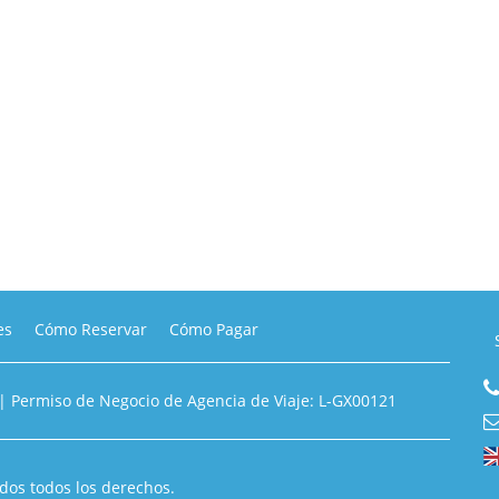
es
Cómo Reservar
Cómo Pagar
. | Permiso de Negocio de Agencia de Viaje: L-GX00121
dos todos los derechos.