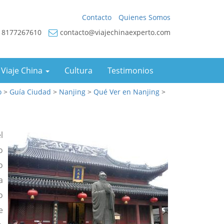
Contacto
Quienes Somos
18177267610
contacto@viajechinaexperto.com
 Viaje China
Cultura
Testimonios
o
>
Guía Ciudad
>
Nanjing
>
Qué Ver en Nanjing
>
l
o
o
a
o
e