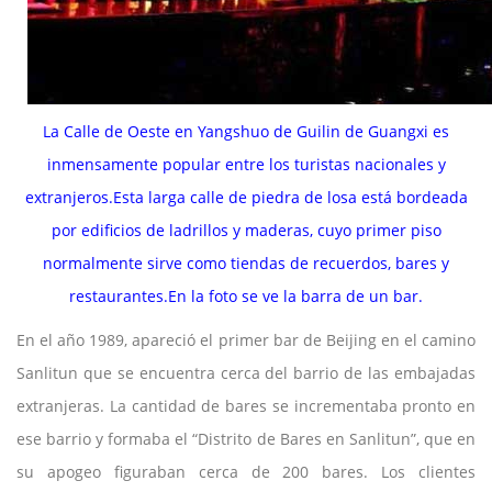
La Calle de Oeste en Yangshuo de Guilin de Guangxi es
inmensamente popular entre los turistas nacionales y
extranjeros.Esta larga calle de piedra de losa está bordeada
por edificios de ladrillos y maderas, cuyo primer piso
normalmente sirve como tiendas de recuerdos, bares y
restaurantes.En la foto se ve la barra de un bar.
En el año 1989, apareció el primer bar de Beijing en el camino
Sanlitun que se encuentra cerca del barrio de las embajadas
extranjeras. La cantidad de bares se incrementaba pronto en
ese barrio y formaba el “Distrito de Bares en Sanlitun”, que en
su apogeo figuraban cerca de 200 bares. Los clientes