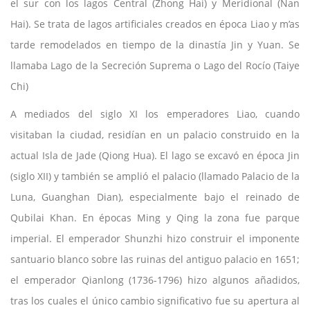
el sur con los lagos Central (Zhong Hai) y Meridional (Nan
Hai). Se trata de lagos artificiales creados en época Liao y m’as
tarde remodelados en tiempo de la dinastía Jin y Yuan. Se
llamaba Lago de la Secreción Suprema o Lago del Rocío (Taiye
Chi)
A mediados del siglo XI los emperadores Liao, cuando
visitaban la ciudad, residían en un palacio construido en la
actual Isla de Jade (Qiong Hua). El lago se excavó en época Jin
(siglo XII) y también se amplió el palacio (llamado Palacio de la
Luna, Guanghan Dian), especialmente bajo el reinado de
Qubilai Khan. En épocas Ming y Qing la zona fue parque
imperial. El emperador Shunzhi hizo construir el imponente
santuario blanco sobre las ruinas del antiguo palacio en 1651;
el emperador Qianlong (1736-1796) hizo algunos añadidos,
tras los cuales el único cambio significativo fue su apertura al