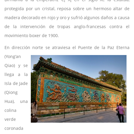
protegida por un cristal, reposa sobre un hermoso altar de
madera decorado en rojo y oro y sufrió algunos daños a causa
de la intervención de tropas anglo-francesas contra el
movimiento boxer de 1900.
En dirección norte se atraviesa el Puente de la Paz Eterna
(Yong'an
Qiao) y se
llega a la
Isla de Jade
(Qiong
Hua), una
colina
verde
coronada