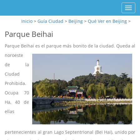
Toggl
navig
Inicio
>
Guía Ciudad
>
Beijing
>
Qué Ver en Beijing
>
Parque Beihai
Parque Beihai es el parque más bonito de la ciudad. Queda
al
noroeste
de la
Ciudad
Prohibida.
Ocupa 70
Ha, 40 de
ellas
pertenecientes al gran Lago Septentrional (Bei Hai), unido por