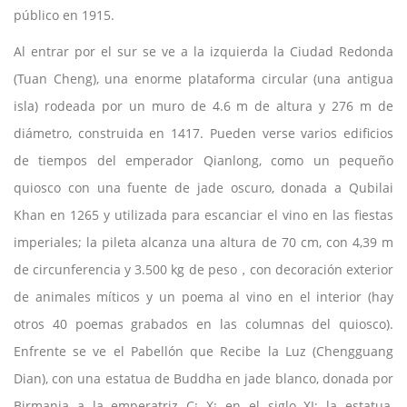
público en 1915.
Al entrar por el sur se ve a la izquierda la Ciudad Redonda
(Tuan Cheng), una enorme plataforma circular (una antigua
isla) rodeada por un muro de 4.6 m de altura y 276 m de
diámetro, construida en 1417. Pueden verse varios edificios
de tiempos del emperador Qianlong, como un pequeño
quiosco con una fuente de jade oscuro, donada a Qubilai
Khan en 1265 y utilizada para escanciar el vino en las fiestas
imperiales; la pileta alcanza una altura de 70 cm, con 4,39 m
de circunferencia y 3.500 kg de peso，con decoración exterior
de animales míticos y un poema al vino en el interior (hay
otros 40 poemas grabados en las columnas del quiosco).
Enfrente se ve el Pabellón que Recibe la Luz (Chengguang
Dian), con una estatua de Buddha en jade blanco, donada por
Birmania a la emperatriz C¡ X¡ en el siglo XI; la estatua,